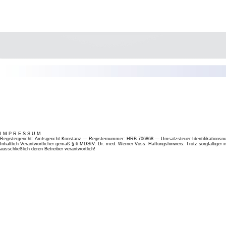
I M P R E S S U M
Registergericht: Amtsgericht Konstanz — Registernummer: HRB 706868 — Umsatzsteuer-Identifikation
Inhaltlich Verantwortlicher gemäß § 6 MDStV: Dr. med. Werner Voss. Haftungshinweis: Trotz sorgfältiger inha
ausschließlich deren Betreiber verantwortlich!